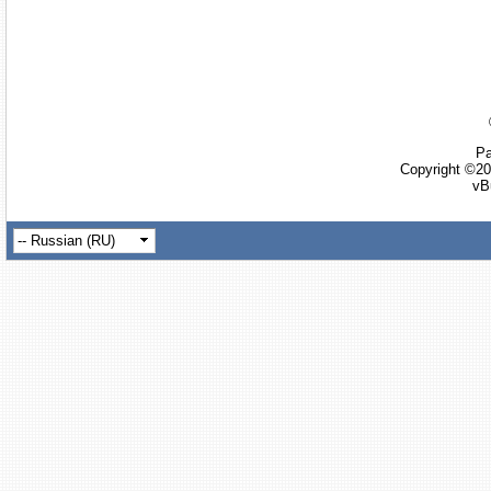
Ра
Copyright ©20
vB