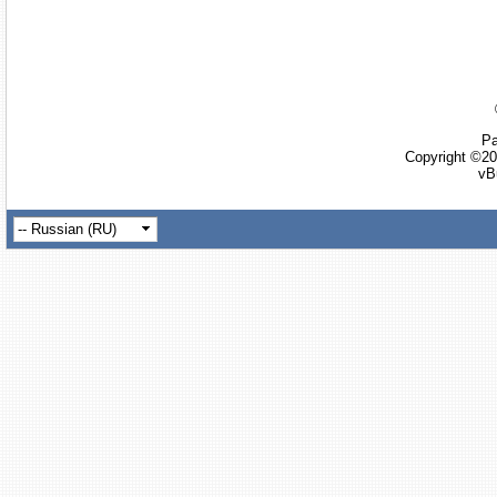
Ра
Copyright ©20
vB