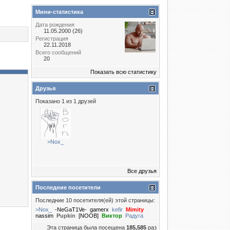
Мини-статистика
Дата рождения
11.05.2000 (26)
Регистрация
22.11.2018
Всего сообщений
20
Показать всю статистику
Друзья
Показано 1 из 1 друзей
>Nox_
Все друзья
Последние посетители
Последние 10 посетителя(ей) этой страницы:
>Nox_
-NeGaT1Ve-
gamerx
kefir
Mimity
nassim
Puрkin
[NOOB]
Виктор
Радуга
Эта страница была посещена
185,585
раз