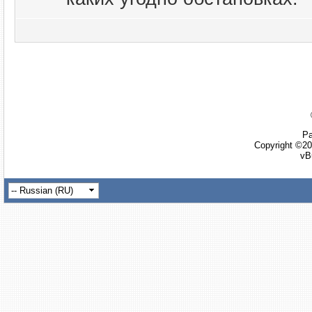
Ра
Copyright ©20
vB