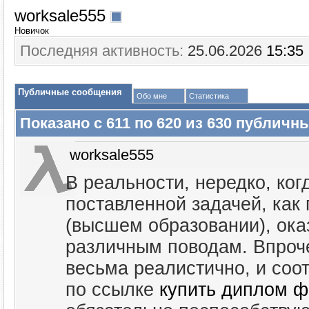
worksale555
Новичок
Последняя активность:
25.06.2026
15:35
Публичные сообщения
Обо мне
Статистика
Показано с 611 по
620
из
630
публичны
worksale555
В реальности, нередко, ког
поставленной задачей, как
(высшем образовании), ока
различным поводам. Впроче
весьма реалистично, и со
по ссылке
купить диплом 