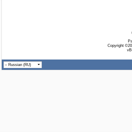
Ра
Copyright ©20
vB