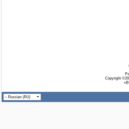
Ра
Copyright ©20
vB