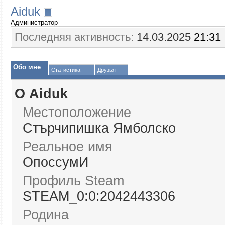
Aiduk
Администратор
Последняя активность:
14.03.2025
21:31
Обо мне
Статистика
Друзья
О Aiduk
Местоположение
Стърчипишка Ямболско
Реальное имя
ОпоссумИ
Профиль Steam
STEAM_0:0:2042443306
Родина