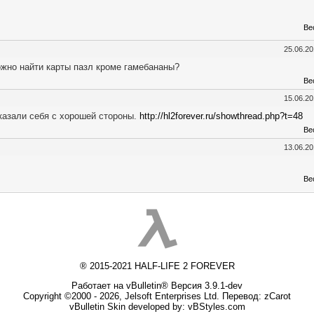
Ве
25.06.2
ожно найти карты пазл кроме гамебананы?
Ве
15.06.2
Показали себя с хорошей стороны.
http://hl2forever.ru/showthread.php?t=48
Ве
13.06.2
Ве
® 2015-2021 HALF-LIFE 2 FOREVER
Работает на vBulletin® Версия 3.9.1-dev
Copyright ©2000 - 2026, Jelsoft Enterprises Ltd. Перевод:
zCarot
vBulletin Skin developed by: vBStyles.com