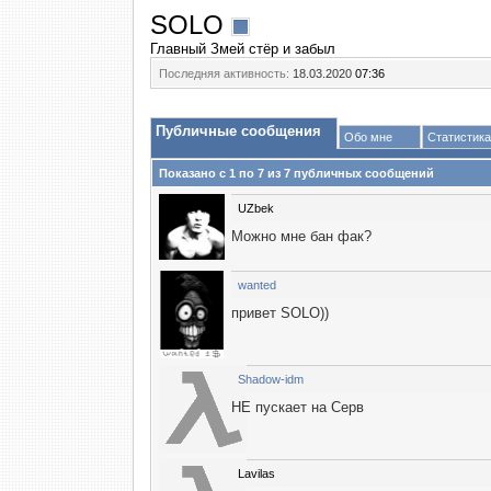
SOLO
Главный Змей стёр и забыл
Последняя активность:
18.03.2020
07:36
Публичные сообщения
Обо мне
Статистика
Показано с 1 по
7
из
7
публичных сообщений
UZbek
Можно мне бан фак?
wanted
привет SOLO))
Shadow-idm
НЕ пускает на Серв
Lavilas