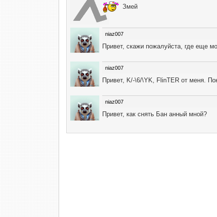
Змей
niaz007
Привет, скажи пожалуйста, где еще м
niaz007
Привет, K/-\6/\YK, FlinTER от меня. 
niaz007
Привет, как снять Бан анный мной?