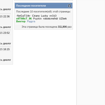
Последние посетители
сь диалог
Последние 10 посетителя(ей) этой страницы:
-NeGaT1Ve-
Cirano
Lucky
mOjO
015
22:36
oIITiMicT_96
Puрkin
roboticmehdi
UZbek
Виктор
Радуга
Эта страница была посещена
311,806
раз
сь диалог
015
23:52
сь диалог
015
16:15
сь диалог