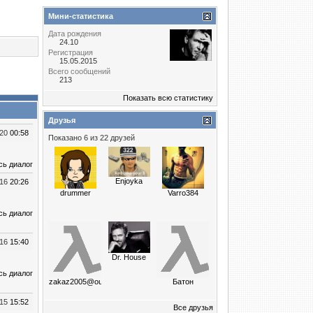
Мини-статистика
Дата рождения
24.10
Регистрация
15.05.2015
Всего сообщений
213
Показать всю статистику
Друзья
020
00:58
Показано 6 из 22 друзей
сь диалог
Enjoyka
016
20:26
drummer
Varro384
сь диалог
016
15:40
Dr. House
сь диалог
zakaz2005@outlook
Батон
015
15:52
Все друзья