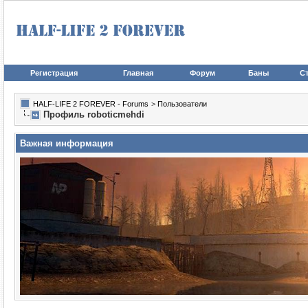
Регистрация
Главная
Форум
Баны
Ст
HALF-LIFE 2 FOREVER - Forums
>
Пользователи
Профиль roboticmehdi
Важная информация