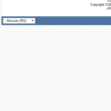
Ра
Copyright ©20
vB