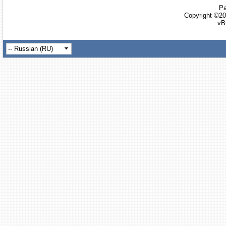
Ра
Copyright ©20
vB