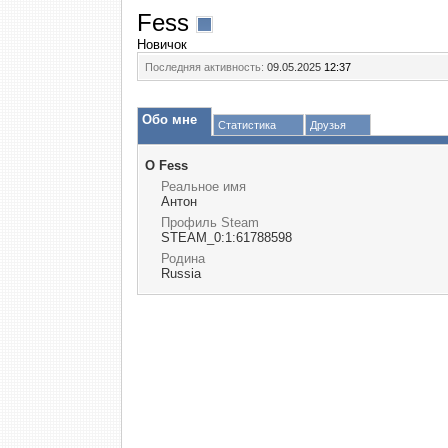
Fess
Новичок
Последняя активность:
09.05.2025
12:37
Обо мне
Статистика
Друзья
О Fess
Реальное имя
Антон
Профиль Steam
STEAM_0:1:61788598
Родина
Russia