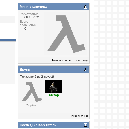
Мини-статистика
Регистрация
06.11.2021
Всего
сообщений
0
Показать всю статистику
Друзья
Показано 2 из 2 друзей
Виктор
Puрkin
Все друзья
Последние посетители