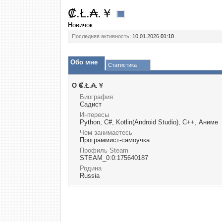
₡.Ł.₳.￥
Новичок
Последняя активность:
10.01.2026
01:10
Обо мне
Статистика
О ₡.Ł.₳.￥
Биография
Садист
Интересы
Python, C#, Kotlin(Android Studio), C++, Аниме
Чем занимаетесь
Программист-самоучка
Профиль Steam
STEAM_0:0:175640187
Родина
Russia