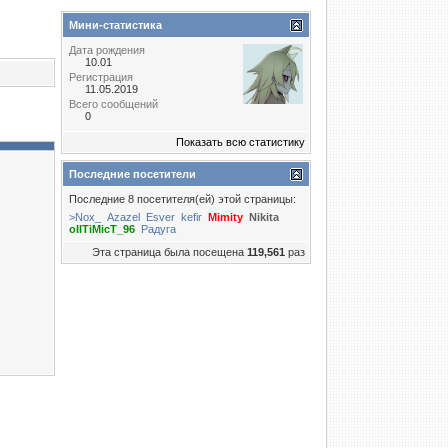
Мини-статистика
Дата рождения
10.01
Регистрация
11.05.2019
Всего сообщений
0
Показать всю статистику
Последние посетители
Последние 8 посетителя(ей) этой страницы:
>Nox_
Azazel
Esver
kefir
Mimity
Nikita
oIITiMicT_96
Радуга
Эта страница была посещена
119,561
раз