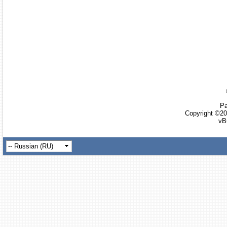
Ра
Copyright ©20
vB