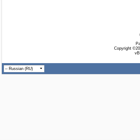
Ра
Copyright ©20
vB