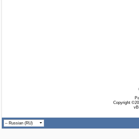
Ра
Copyright ©20
vB