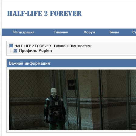
Регистрация
Главная
Форум
Баны
Ст
HALF-LIFE 2 FOREVER - Forums
>
Пользователи
Профиль Puрkin
Важная информация