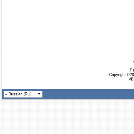
Ра
Copyright ©20
vB