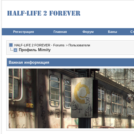
Регистрация
Главная
Форум
Баны
Ст
HALF-LIFE 2 FOREVER - Forums
>
Пользователи
Профиль Mimity
Важная информация