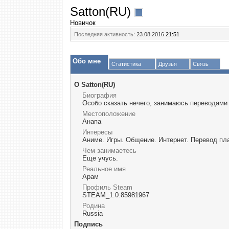
Satton(RU)
Новичок
Последняя активность:
23.08.2016
21:51
Обо мне
Статистика
Друзья
Связь
О Satton(RU)
Биография
Особо сказать нечего, занимаюсь переводами 
Местоположение
Анапа
Интересы
Аниме. Игры. Общение. Интернет. Перевод пла
Чем занимаетесь
Еще учусь.
Реальное имя
Арам
Профиль Steam
STEAM_1:0:85981967
Родина
Russia
Подпись