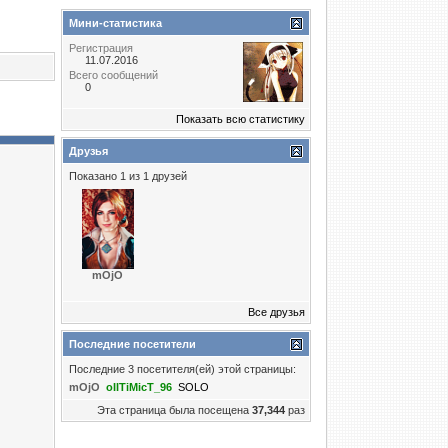
Мини-статистика
Регистрация
11.07.2016
Всего сообщений
0
Показать всю статистику
Друзья
Показано 1 из 1 друзей
mOjO
Все друзья
Последние посетители
Последние 3 посетителя(ей) этой страницы:
mOjO
oIITiMicT_96
SOLO
Эта страница была посещена
37,344
раз