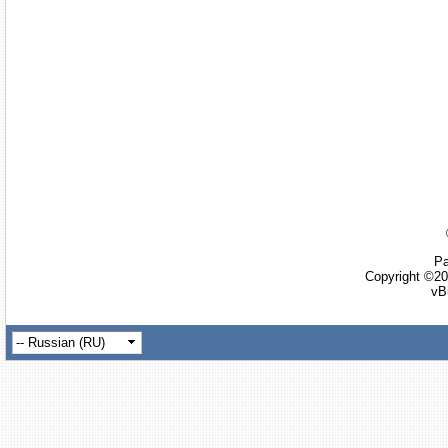
Ра
Copyright ©20
vB