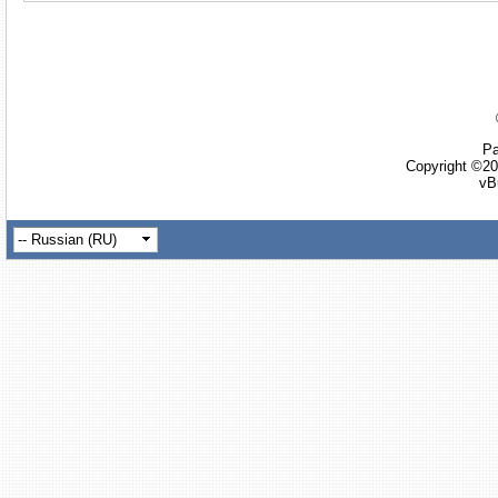
Ра
Copyright ©20
vB