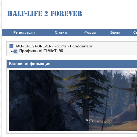
Регистрация
Главная
Форум
Баны
Ст
HALF-LIFE 2 FOREVER - Forums
>
Пользователи
Профиль oIITiMicT_96
Важная информация