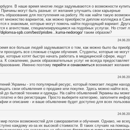
ербурге. В наше время многие люди задумываются о возможности купит
 Причины могут быть разные: от желания улучшить свои карьерные
ть образование для поступления на работу. Но как найти такую возможн
ет множество вариантов, как можно приобрести диплом колледжа в Санк
ся к знакомым, которые могут помочь найти подходящий вариант. Друг
ся к агентствам, специализирующимся на подобных услугах. Но стоит 
//diplomsa-spb.com/best/priobre...kuma-nedorogo/
таким образом?
24.06.2
время все больше людей задумываются о том, как можно было бы приоб
и проходить все сложные стадии обучения. Студенты, которые не могут
ди, которые хотят быстро начать работать в медицинской сфере, ищут
. К сожалению, рынок образовательных услуг не всегда предоставляет
образование. Именно поэтому
перейти и ознакомиться
возникает желание
24.06.2
лений Украины - это популярный ресурс, который помогает людям наход
мещать свои объявления о продаже или покупке. Здесь можно найти все,
ей до бытовой техники и одежды. На сайте объявлений Украины вы може
платно и без регистрации. Просто выберите категорию, заполните инф
рафии и описание - и ваше объявление будет доступно для всех пользов
24.06.2
мир полон возможностей для саморазвития и обучения. Однако, не всег
ступно каждому из-за их высокой стоимости. В таких случаях на помощь
рудничества как складчина на обучение
бесплатные курсы видеомонтаж