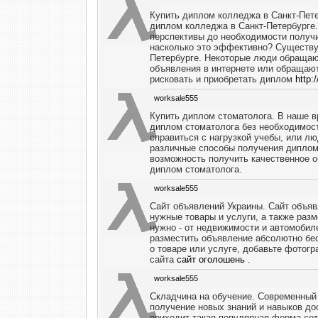
Купить диплом колледжа в Санкт-Пет
диплом колледжа в Санкт-Петербурге.
перспективы до необходимости получи
насколько это эффективно? Существу
Петербурге. Некоторые люди обращают
объявления в интернете или обращают
рисковать и приобретать диплом
http:
worksale555
Купить диплом стоматолога. В наше 
диплом стоматолога без необходимост
справиться с нагрузкой учебы, или лю
различные способы получения диплома
возможность получить качественное 
диплом стоматолога.
worksale555
Сайт объявлений Украины. Сайт объяв
нужные товары и услуги, а также раз
нужно - от недвижимости и автомобил
разместить объявление абсолютно бес
о товаре или услуге, добавьте фотог
сайта
сайт оголошень
.
worksale555
Складчина на обучение. Современный 
получение новых знаний и навыков до
приходит такая популярная форма сот