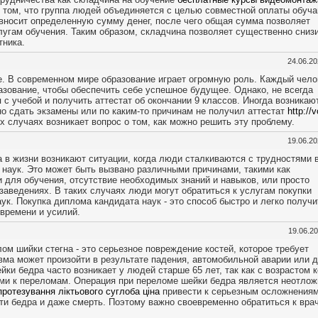
 том, что группа людей объединяется с целью совместной оплаты обуч
 вносит определенную сумму денег, после чего общая сумма позволяет
лугам обучения. Таким образом, складчина позволяет существенно сниз
тника.
24.06.2
де. В современном мире образование играет огромную роль. Каждый чело
азование, чтобы обеспечить себе успешное будущее. Однако, не всегда
с учебой и получить аттестат об окончании 9 классов. Иногда возникаю
но сдать экзамены или по каким-то причинам не получил аттестат
http://v
их случаях возникает вопрос о том, как можно решить эту проблему.
19.06.2
а в жизни возникают ситуации, когда люди сталкиваются с трудностями 
 наук. Это может быть вызвано различными причинами, такими как
 для обучения, отсутствие необходимых знаний и навыков, или просто
заведениях. В таких случаях люди могут обратиться к услугам покупки
ук. Покупка диплома кандидата наук - это способ быстро и легко получи
времени и усилий.
19.06.2
ом шийки стегна - это серьезное повреждение костей, которое требует
вма может произойти в результате падения, автомобильной аварии или д
ки бедра часто возникает у людей старше 65 лет, так как с возрастом к
ыми к переломам. Операция при переломе шейки бедра является неотлож
ротезування ліктьового суглоба ціна
привести к серьезным осложнениям
ти бедра и даже смерть. Поэтому важно своевременно обратиться к вра