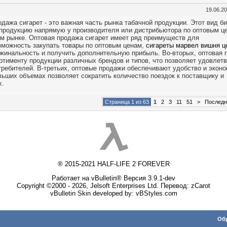
19.06.2
дажа сигарет - это важная часть рынка табачной продукции. Этот вид б
 продукцию напрямую у производителя или дистрибьютора по оптовым ц
м рынке. Оптовая продажа сигарет имеет ряд преимуществ для
зможность закупать товары по оптовым ценам,
сигареты марвел вишня ц
ржинальность и получить дополнительную прибыль. Во-вторых, оптовая 
ртименту продукции различных брендов и типов, что позволяет удовлет
ребителей. В-третьих, оптовые продажи обеспечивают удобство и экон
ольших объемах позволяет сократить количество поездок к поставщику и
х.
Страница 1 из 63
1
2
3
11
51
>
Послед
® 2015-2021 HALF-LIFE 2 FOREVER
Работает на vBulletin® Версия 3.9.1-dev
Copyright ©2000 - 2026, Jelsoft Enterprises Ltd. Перевод:
zCarot
vBulletin Skin developed by: vBStyles.com
Обр