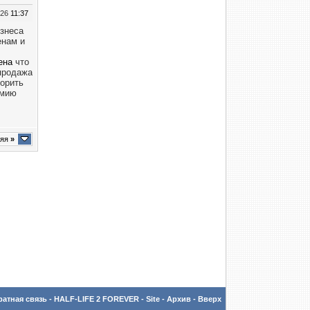
026
11:37
изнеса
енам и
ена
что
продажа
ворить
омию
няя
»
атная связь
-
HALF-LIFE 2 FOREVER - Site
-
Архив
-
Вверх