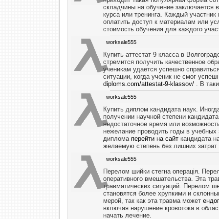
складчины на обучение заключается в
курса или тренинга. Каждый участник
оплатить доступ к материалам или ус
стоимость обучения для каждого учас
worksale555
Купить аттестат 9 класса в Волгогра
стремится получить качественное обр
ученикам удается успешно справиться 
ситуации, когда ученик не смог успеш
diploms.com/attestat-9-klassov/
. В так
worksale555
Купить диплом кандидата наук. Иногд
получении научной степени кандидата
недостаточное время или возможности
нежелание проводить годы в учебных 
диплома
перейти на сайт
кандидата на
желаемую степень без лишних затрат 
worksale555
Перелом шийки стегна операція. Перел
оперативного вмешательства. Эта тра
травматических ситуаций. Перелом шей
становятся более хрупкими и склонн
мерой, так как эта травма может
ендоп
включая нарушение кровотока в облас
начать лечение.