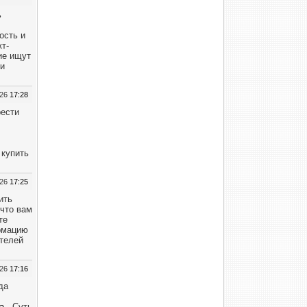
ь
ость и
т-
ие ищут
ли
026
17:28
рести
 купить
026
17:25
ить
 что вам
те
ормацию
ателей
026
17:16
да
а
. Суть