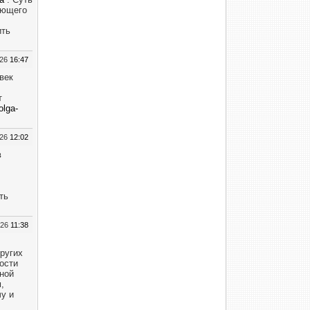
ающего
ить
026
16:47
век
т
olga-
026
12:02
в
ть
026
11:38
ругих
ости
ной
,
чу и