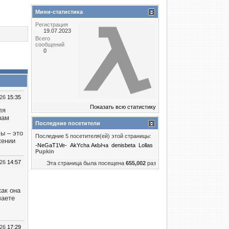
Мини-статистика
Регистрация
19.07.2023
Всего
сообщений
0
026
15:35
Показать всю статистику
ля
нам
Последние посетители
ы – это
Последние 5 посетителя(ей) этой страницы:
жении
-NeGaT1Ve-
AkYcha АкЫча
denisbeta
Lollas
Puрkin
026
14:57
Эта страница была посещена
655,002
раз
как она
чаете
026
17:29