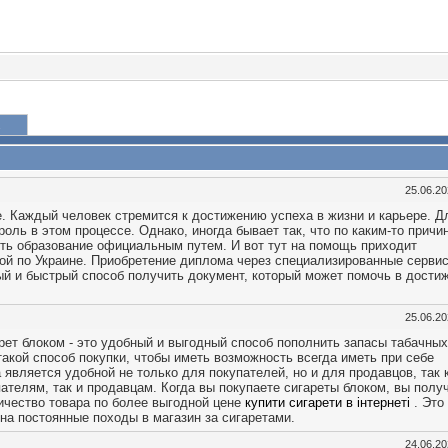
25.06.2
е. Каждый человек стремится к достижению успеха в жизни и карьере. Д
оль в этом процессе. Однако, иногда бывает так, что по каким-то причи
ть образование официальным путем. И вот тут на помощь приходит
ой по Украине. Приобретение диплома через специализированные сервис
й и быстрый способ получить документ, который может помочь в дости
25.06.2
арет блоком - это удобный и выгодный способ пополнить запасы табачных
акой способ покупки, чтобы иметь возможность всегда иметь при себе
 является удобной не только для покупателей, но и для продавцов, так 
ателям, так и продавцам. Когда вы покупаете сигареты блоком, вы полу
ичество товара по более выгодной цене
купити сигарети в інтернеті
. Это
на постоянные походы в магазин за сигаретами.
24.06.2