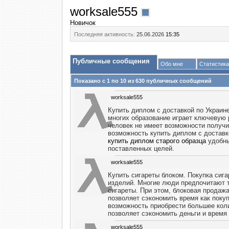
worksale555
Новичок
Последняя активность:
25.06.2026
15:35
Публичные сообщения
Обо мне
Статистика
Показано с 1 по
10
из
630
публичных сообщений
worksale555
Купить диплом с доставкой по Украин
многих образование играет ключевую р
человек не имеет возможности получи
возможность купить диплом с доставк
купить диплом старого образца
удобны
поставленных целей.
worksale555
Купить сигареты блоком. Покупка сиг
изделий. Многие люди предпочитают т
сигареты. При этом, блоковая продажа
позволяет сэкономить время как покуп
возможность приобрести большее кол
позволяет сэкономить деньги и время 
worksale555