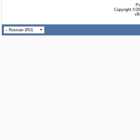
Ра
Copyright ©20
vB