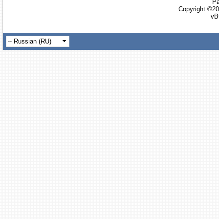
Ра
Copyright ©20
vB