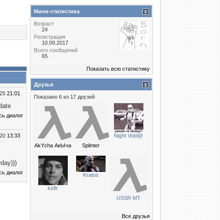
Мини-статистика
Возраст
24
Регистрация
10.09.2017
Всего сообщений
65
Показать всю статистику
Друзья
025
21:01
Показано 6 из 17 друзей
date
сь диалог
020
13:33
Night Vobl@
AkYcha АкЫча
Splinter
day)))
сь диалог
Kratos
kefir
USSR MT
Все друзья