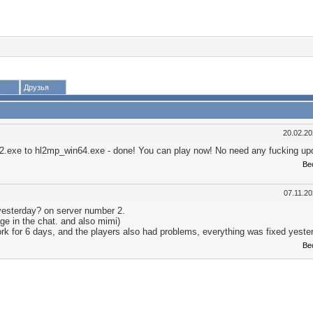
Друзья
20.02.2
 hl2.exe to hl2mp_win64.exe - done! You can play now! No need any fucking up
Ве
07.11.2
yesterday? on server number 2.
ge in the chat. and also mimi)
rk for 6 days, and the players also had problems, everything was fixed yester
Ве