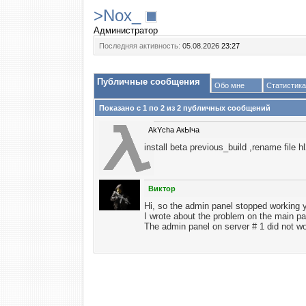
>Nox_
Администратор
Последняя активность:
05.08.2026
23:27
Публичные сообщения
Обо мне
Статистика
Показано с 1 по
2
из
2
публичных сообщений
AkYcha АкЫча
install beta previous_build ,rename file
Виктор
Hi, so the admin panel stopped working 
I wrote about the problem on the main pa
The admin panel on server # 1 did not wo