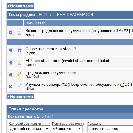
Темы раздела
: HL2F #2 TEAM DEATHMATCH
Тема
/
Автор
Важно:
Предложения по улучшению(от управов к ТА) #2 | 
Nikita
Опрос:
nosteam или steam?
Puрkin
HL2 non steam error (invalid steam user id ticket)
gamerx
Предложения по улучшению
Rag_Doll
Улучшение сервера #2 (Предложения, обсуждения)
(
1
2
3
Nikita
Опции просмотра
Показаны темы с 1 по 4 из 4
Критерий сортировки
Порядок отображения
Показать