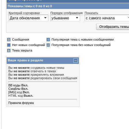
Показаны темы с 0 по 0 из 0
Критерий сортировки
Порядок отображения
Показать
Сообщения
Популярная тема с новыми сообщениями
Нет новых сообщений
Популярная тема без новых сообщений
Тема закрыта
Ваши права в разделе
Вы
не можете
создавать новые темы
Вы
не можете
отвечать в темах
Вы
не можете
прикреплять вложения
Вы
не можете
редактировать свои сообщения
BB коды
Вкл.
Смайлы
Вкл.
[IMG]
код
Вкл.
HTML код
Выкл.
Правила форума