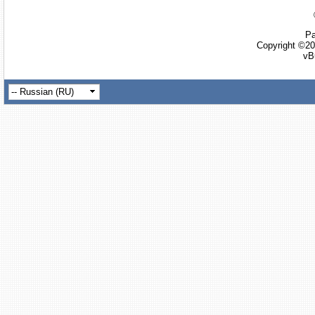
Ра
Copyright ©20
vB