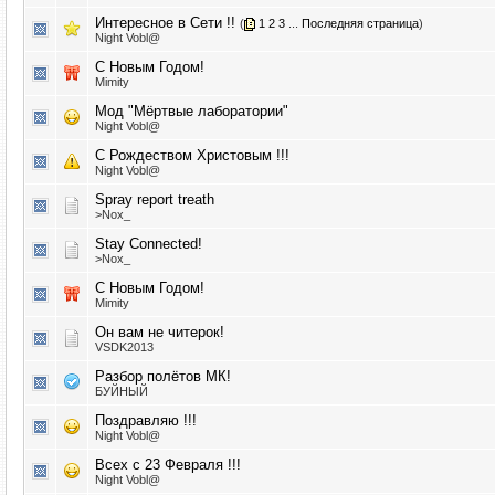
Интересное в Сети !!
(
1
2
3
...
Последняя страница
)
Night Vobl@
С Новым Годом!
Mimity
Мод "Мёртвые лаборатории"
Night Vobl@
С Рождеством Христовым !!!
Night Vobl@
Spray report treath
>Nox_
Stay Connected!
>Nox_
С Новым Годом!
Mimity
Он вам не читерок!
VSDK2013
Разбор полётов МК!
БУЙНЫЙ
Поздравляю !!!
Night Vobl@
Всех с 23 Февраля !!!
Night Vobl@