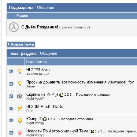
Подразделы
: Общение
Раздел
С Днём Рождения!
(просматривают: 7)
Темы раздела
: Общение
Тема
/
Автор
HL2F#3 боты
AkYcha АкЫча
Просьба добавить возможность изменения viewmodel_fov
Taran
Скрины из ИГР ))
(
1
2
3
...
Последняя страница
)
Night Vobl@
HL2DM Pred's HUDs
Pred
Юмор !!
(
1
2
3
...
Последняя страница
)
Night Vobl@
Новости По Автомобильной Теме
(
1
2
3
...
Последняя страни
Night Vobl@