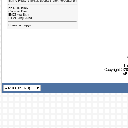
Вы
не можете
редактировать свои сообщения
BB коды
Вкл.
Смайлы
Вкл.
[IMG]
код
Вкл.
HTML код
Выкл.
Правила форума
Ра
Copyright ©20
vB