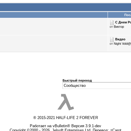
Пос
С Днем Р
от
Виктор
Видео
от
Night Vobl@
Быстрый переход
® 2015-2021 HALF-LIFE 2 FOREVER
Работает на vBulletin® Версия 3.9.1-dev
Copyright ©2000 - 2026, Jelsoft Enterprises Ltd. Перевод:
zCarot