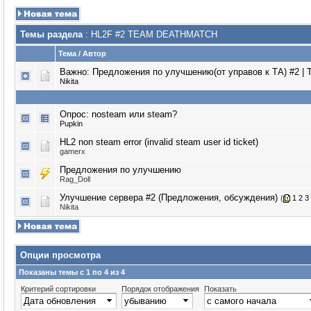
Темы раздела
: HL2F #2 TEAM DEATHMATCH
Тема
/
Автор
Важно:
Предложения по улучшению(от управов к ТА) #2 | 
Nikita
Опрос:
nosteam или steam?
Puрkin
HL2 non steam error (invalid steam user id ticket)
gamerx
Предложения по улучшению
Rag_Doll
Улучшение сервера #2 (Предложения, обсуждения)
(
1
2
3
Nikita
Опции просмотра
Показаны темы с 1 по 4 из 4
Критерий сортировки
Порядок отображения
Показать