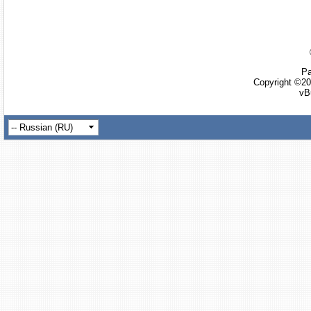
Ра
Copyright ©20
vB