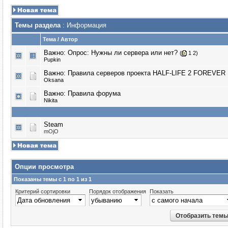
Темы раздела
: Информация
Тема
/
Автор
Важно: Опрос:
Нужны ли сервера или нет?
(
1
2
)
Puрkin
Важно:
Правила серверов проекта HALF-LIFE 2 FOREVER
Oksana
Важно:
Правила форума
Nikita
Steam
mOjO
Опции просмотра
Показаны темы с 1 по 1 из 1
Критерий сортировки
Порядок отображения
Показать