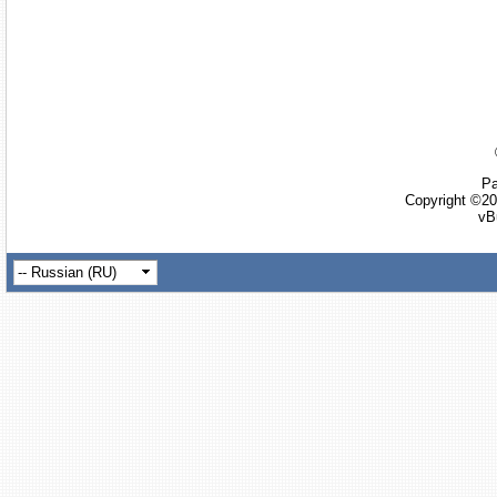
Ра
Copyright ©20
vB