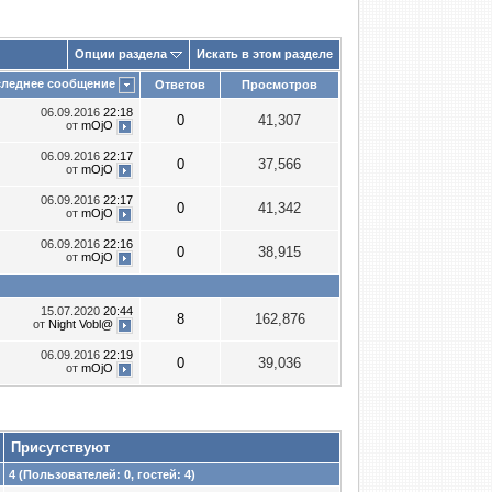
Опции раздела
Искать в этом разделе
леднее сообщение
Ответов
Просмотров
06.09.2016
22:18
0
41,307
от
mOjO
06.09.2016
22:17
0
37,566
от
mOjO
06.09.2016
22:17
0
41,342
от
mOjO
06.09.2016
22:16
0
38,915
от
mOjO
15.07.2020
20:44
8
162,876
от
Night Vobl@
06.09.2016
22:19
0
39,036
от
mOjO
Присутствуют
4 (Пользователей: 0, гостей: 4)