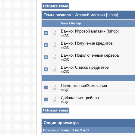
Темы раздела
: Игровой магазин [!shop]
Тема
/
Автор
Важно:
Игровой магазин [!shop]
mOjO
Важно:
Получение кредитов
mOjO
Важно:
Подключенные сервера
mOjO
Важно:
Список предметов
mOjO
Предложения/Замечания
mOjO
Добавление трейлов
mOjO
Опции просмотра
Показаны темы с 1 по 2 из 2