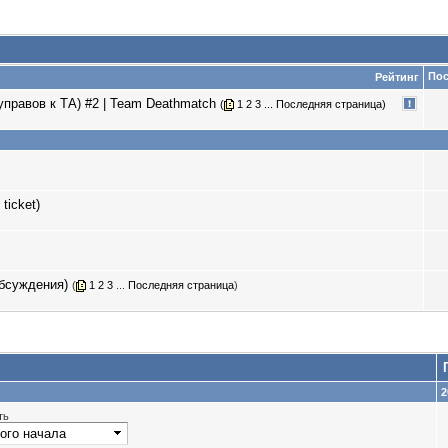
Пос
Рейтинг
правов к ТА) #2 | Team Deathmatch
(
1
2
3
...
Последняя страница
)
ticket)
бсуждения)
(
1
2
3
...
Последняя страница
)
2
ть