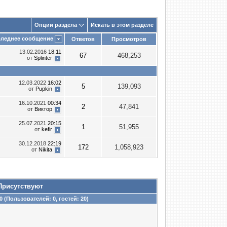
Опции раздела
Искать в этом разделе
леднее сообщение
Ответов
Просмотров
13.02.2016
18:11
67
468,253
от
Splinter
12.03.2022
16:02
5
139,093
от
Puрkin
16.10.2021
00:34
2
47,841
от
Виктор
25.07.2021
20:15
1
51,955
от
kefir
30.12.2018
22:19
172
1,058,923
от
Nikita
Присутствуют
0 (Пользователей: 0, гостей: 20)