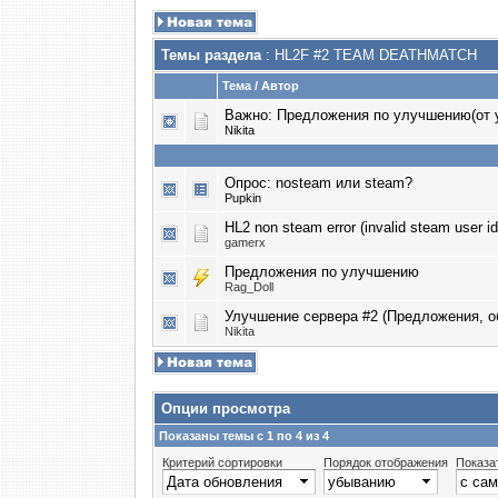
Темы раздела
: HL2F #2 TEAM DEATHMATCH
Тема
/
Автор
Важно:
Предложения по улучшению(от у
Nikita
Опрос:
nosteam или steam?
Puрkin
HL2 non steam error (invalid steam user id 
gamerx
Предложения по улучшению
Rag_Doll
Улучшение сервера #2 (Предложения, о
Nikita
Опции просмотра
Показаны темы с 1 по 4 из 4
Критерий сортировки
Порядок отображения
Показа