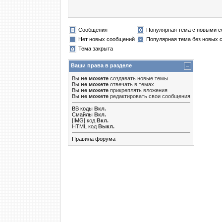
Сообщения
Популярная тема с новыми 
Нет новых сообщений
Популярная тема без новых 
Тема закрыта
Ваши права в разделе
Вы
не можете
создавать новые темы
Вы
не можете
отвечать в темах
Вы
не можете
прикреплять вложения
Вы
не можете
редактировать свои сообщения
BB коды
Вкл.
Смайлы
Вкл.
[IMG]
код
Вкл.
HTML код
Выкл.
Правила форума