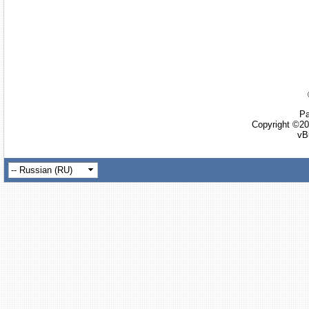
Ра
Copyright ©20
vB