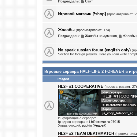
Подразделы
:
Сайт
Игровой магазин [!shop]
(просматривают: 2
Жалобы
(просматривают: 174)
Подразделы
:
Жалобы на админов
,
Жалобы н
No speak russian forum (english only)
(пр
Section for foreign players. Here you can write comp
Игровые сервера HALF-LIFE 2 FOREVER в игре H
Раздел
HL2F #1 COOPERATIVE
(просматривают: 27)
Информация о сервере:
Ip адрес сервера:
s1.hl2forever.ru:27015
Управляющий:
pupkin (Андрей)
HL2F #2 TEAM DEATHMATCH
(просматрива