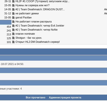
26-11
HL2F #1 COOP (Туториал) запускаем игру...
15-05
Нужны ли сервера или нет?
14-05
#2 | Team Deathmatch: DRAGON DUST...
A
31-12
не работают демки
A
15-05
garod Разбан
Не работает плагин распрыга
#2 | Team Deathmatch: читер Evil Jonkler
454
#2 | Team Deathmatch: читер NoNe
241
плагин nominate
213
Shotgun - баг на урон.
125
Открыт HL2:DM Deathmatch сервер!
101
18.07.2021 в 04:50.
вные участники: 4
Все прочитано
Администрация проекта