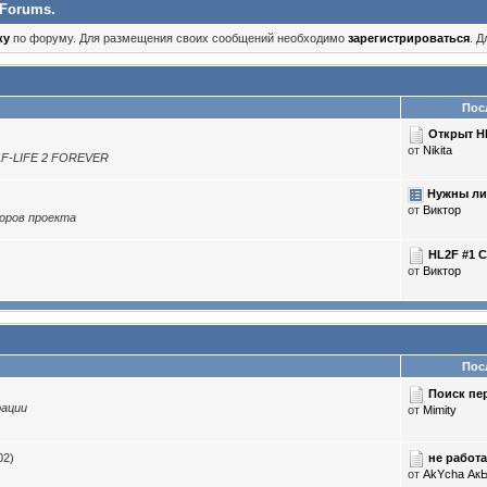
 Forums.
ку
по форуму. Для размещения своих сообщений необходимо
зарегистрироваться
. 
Посл
Открыт HL
от
Nikita
LF-LIFE 2 FOREVER
Нужны ли
от
Виктор
оров проекта
HL2F #1 C
от
Виктор
Посл
Поиск пер
рации
от
Mimity
не работ
02)
от
AkYcha Ак