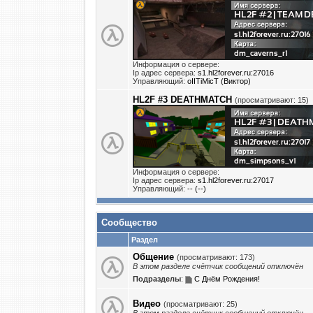
Информация о сервере:
Ip адрес сервера:
s1.hl2forever.ru:27016
Управляющий:
oIITiMicT (Виктор)
HL2F #3 DEATHMATCH
(просматривают: 15)
Информация о сервере:
Ip адрес сервера:
s1.hl2forever.ru:27017
Управляющий:
-- (--)
Сообщество
Раздел
Общение
(просматривают: 173)
В этом разделе счётчик сообщений отключён
Подразделы
:
С Днём Рождения!
Видео
(просматривают: 25)