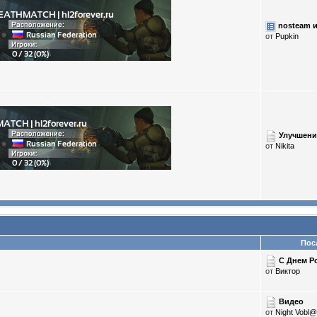
nosteam 
от
Puрkin
Улучшение
от
Nikita
Посл
С Днем Р
от
Виктор
Видео
от
Night Vobl@