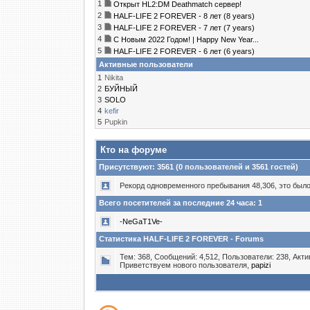
1
Открыт HL2:DM Deathmatch сервер!
2
HALF-LIFE 2 FOREVER - 8 лет (8 years)
3
HALF-LIFE 2 FOREVER - 7 лет (7 years)
4
С Новым 2022 Годом! | Happy New Year...
5
HALF-LIFE 2 FOREVER - 6 лет (6 years)
Активные пользователи
1
Nikita
2
БУЙНЫЙ
3
SOLO
4
kefir
5
Puрkin
Кто на форуме
Присутствуют
: 3561 (0 пользователей и 3561 гостей)
Рекорд одновременного пребывания 48,306, это было 
Всего посетителей за последние 24 часа: 1
-NeGaT1Ve-
Статистика HALF-LIFE 2 FOREVER - Forums
Тем: 368, Сообщений: 4,512, Пользователи: 238,
Акти
Приветствуем нового пользователя,
papizi