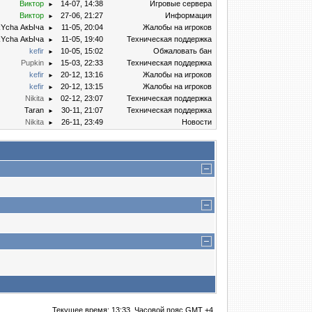
Виктор
14-07, 14:38
Игровые сервера
►
Виктор
27-06, 21:27
Информация
►
kYcha АкЫча
11-05, 20:04
Жалобы на игроков
►
kYcha АкЫча
11-05, 19:40
Техническая поддержка
►
kefir
10-05, 15:02
Обжаловать бан
►
Puрkin
15-03, 22:33
Техническая поддержка
►
kefir
20-12, 13:16
Жалобы на игроков
►
kefir
20-12, 13:15
Жалобы на игроков
►
Nikita
02-12, 23:07
Техническая поддержка
►
Taran
30-11, 21:07
Техническая поддержка
►
Nikita
26-11, 23:49
Новости
►
Текущее время:
13:33
. Часовой пояс GMT +4.