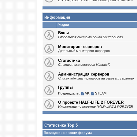
В этом разделе счётчик сообщений отключён
Информация
Раздел
Баны
Глобальная система банов SoureceBans
Мониторинг серверов
Детальный мониторинг серверов
Статистика
Статистика серверов HLstatsX
Администрация серверов
Список администраторов на игровых серверах
Группы
Подразделы
:
VK
,
STEAM
О проекте HALF-LIFE 2 FOREVER
Информация о проекте HALF-LIFE 2 FOREVER
Статистика Top 5
Последние новости форума