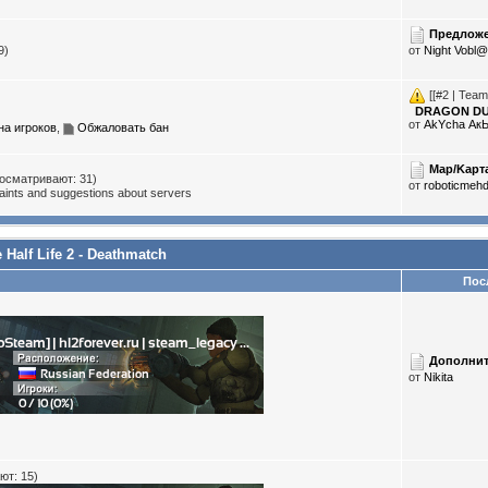
Предложе
9)
от
Night Vobl@
[[#2 | Tea
DRAGON DU
от
AkYcha Ак
а игроков
,
Обжаловать бан
Map/Kapт
осматривают: 31)
от
roboticmehd
laints and suggestions about servers
alf Life 2 - Deathmatch
Посл
Дополнит
от
Nikita
ют: 15)