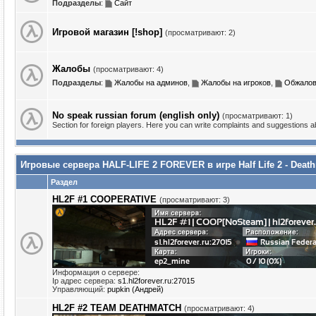
Подразделы
:
Сайт
Игровой магазин [!shop]
(просматривают: 2)
Жалобы
(просматривают: 4)
Подразделы
:
Жалобы на админов
,
Жалобы на игроков
,
Обжалов
No speak russian forum (english only)
(просматривают: 1)
Section for foreign players. Here you can write complaints and suggestions 
Игровые сервера HALF-LIFE 2 FOREVER в игре Half Life 2 - Deat
Раздел
HL2F #1 COOPERATIVE
(просматривают: 3)
Информация о сервере:
Ip адрес сервера:
s1.hl2forever.ru:27015
Управляющий:
pupkin (Андрей)
HL2F #2 TEAM DEATHMATCH
(просматривают: 4)