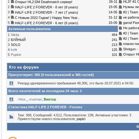
1
26-11
HL2F #1 C
Открыт HL2:DM Deathmatch сервер!
2
15-05
Нужны ли
HALF-LIFE 2 FOREVER - 8 лет (8 years)
3
14-05
#2 | Tea
HALF-LIFE 2 FOREVER - 7 лет (7 years)
4
31-12
не работ
С Новым 2022 Годом! | Happy New Year...
5
15-05
garod Раз
HALF-LIFE 2 FOREVER - 6 лет (6 years)
Не работа
Активные пользователи
#2 | Team 
1
Nikita
454
#2 | Team
2
БУЙНЫЙ
241
плагин no
3
SOLO
213
Shotgun - 
4
kefir
125
Открыт H
5
Puрkin
101
Кто на форуме
Присутствуют
: 365 (0 пользователей и 365 гостей)
Рекорд одновременного пребывания 48,306, это было 18.07.2021 в 04:50.
Всего посетителей за последние 24 часа: 3
>Nox_
,
trueman
,
Виктор
Статистика HALF-LIFE 2 FOREVER - Forums
Тем: 368, Сообщений: 4,512, Пользователи: 238,
Активные участники: 3
Приветствуем нового пользователя,
papizi
В