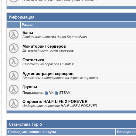
В этом разделе счётчик сообщений отключён
Информация
Раздел
Баны
Глобальная система банов SoureceBans
Мониторинг серверов
Детальный мониторинг серверов
Статистика
Статистика серверов HLstatsX
Администрация серверов
Список администраторов на игровых серверах
Группы
Подразделы
:
VK
,
STEAM
О проекте HALF-LIFE 2 FOREVER
Информация о проекте HALF-LIFE 2 FOREVER
Статистика Top 5
Последние новости форума
Последние