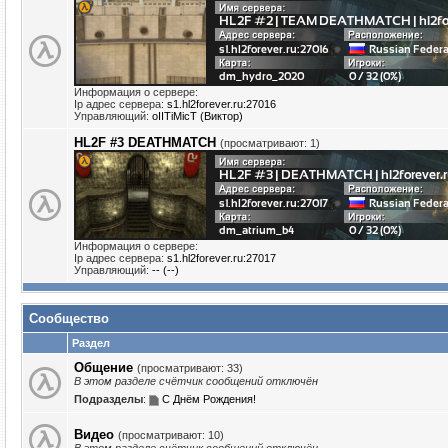
Информация о сервере:
Ip адрес сервера:
s1.hl2forever.ru:27016
Управляющий:
oIITiMicT (Виктор)
HL2F #3 DEATHMATCH
(просматривают: 1)
Информация о сервере:
Ip адрес сервера:
s1.hl2forever.ru:27017
Управляющий:
-- (--)
Сообщество
Раздел
Общение
(просматривают: 33)
В этом разделе счётчик сообщений отключён
Подразделы
:
С Днём Рождения!
Видео
(просматривают: 10)