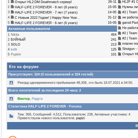
1
26-11
HL2F #1 C
Открыт HL2:DM Deathmatch сервер!
2
15-05
Нужны ли
HALF-LIFE 2 FOREVER - 8 лет (8 years)
3
14-05
#2 | Tea
HALF-LIFE 2 FOREVER - 7 лет (7 years)
4
31-12
не работ
С Новым 2022 Годом! | Happy New Year...
5
15-05
garod Раз
HALF-LIFE 2 FOREVER - 6 лет (6 years)
Не работа
Активные пользователи
#2 | Team 
1
Nikita
454
#2 | Team
2
БУЙНЫЙ
241
плагин no
3
SOLO
213
Shotgun - 
4
kefir
125
Открыт H
5
Puрkin
101
Кто на форуме
Присутствуют
: 324 (0 пользователей и 324 гостей)
Рекорд одновременного пребывания 48,306, это было 18.07.2021 в 04:50.
Всего посетителей за последние 24 часа: 2
Виктор
,
Радуга
Статистика HALF-LIFE 2 FOREVER - Forums
Тем: 368, Сообщений: 4,512, Пользователи: 238,
Активные участники: 4
Приветствуем нового пользователя,
papizi
В