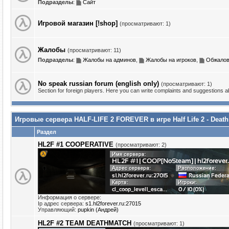
Подразделы
:
Сайт
Игровой магазин [!shop]
(просматривают: 1)
Жалобы
(просматривают: 11)
Подразделы
:
Жалобы на админов
,
Жалобы на игроков
,
Обжалов
No speak russian forum (english only)
(просматривают: 1)
Section for foreign players. Here you can write complaints and suggestions 
Игровые сервера HALF-LIFE 2 FOREVER в игре Half Life 2 - Deat
Раздел
HL2F #1 COOPERATIVE
(просматривают: 2)
Информация о сервере:
Ip адрес сервера:
s1.hl2forever.ru:27015
Управляющий:
pupkin (Андрей)
HL2F #2 TEAM DEATHMATCH
(просматривают: 1)