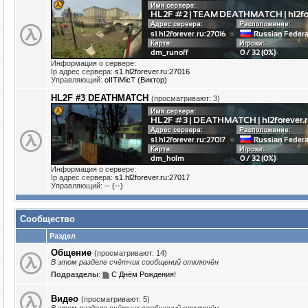
Информация о сервере:
Ip адрес сервера:
s1.hl2forever.ru:27016
Управляющий:
oIITiMicT (Виктор)
HL2F #3 DEATHMATCH
(просматривают: 3)
Информация о сервере:
Ip адрес сервера:
s1.hl2forever.ru:27017
Управляющий:
-- (--)
Сообщество
Раздел
Общение
(просматривают: 14)
В этом разделе счётчик сообщений отключён
Подразделы
:
С Днём Рождения!
Видео
(просматривают: 5)