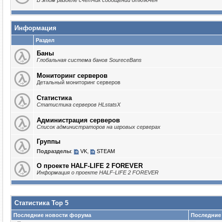
В этом разделе счётчик сообщений отключён
Информация
Раздел
Баны
Глобальная система банов SoureceBans
Мониторинг серверов
Детальный мониторинг серверов
Статистика
Статистика серверов HLstatsX
Администрация серверов
Список администраторов на игровых серверах
Группы
Подразделы
:
VK
,
STEAM
О проекте HALF-LIFE 2 FOREVER
Информация о проекте HALF-LIFE 2 FOREVER
Статистика Top 5
Последние новости форума
Последние