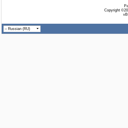
Ра
Copyright ©20
vB