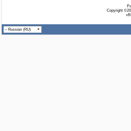
Ра
Copyright ©20
vB