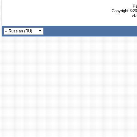
Ра
Copyright ©20
vB