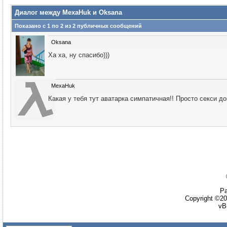
Диалог между MexaHuk и Oksana
Показано с 1 по
2
из
2
публичных сообщений
Oksana
Ха ха, ну спасибо)))
MexaHuk
Какая у тебя тут аватарка симпатичная!! Просто секси до
Ра
Copyright ©20
vB