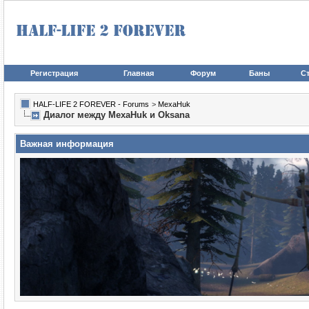
Регистрация
Главная
Форум
Баны
Ст
HALF-LIFE 2 FOREVER - Forums
>
MexaHuk
Диалог между MexaHuk и Oksana
Важная информация