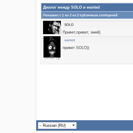
Диалог между SOLO и wanted
Показано с 1 по
2
из
2
публичных сообщений
SOLO
Привет,привет, змей)
wanted
привет SOLO))