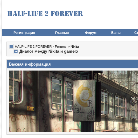
Регистрация
Главная
Форум
Баны
Ст
HALF-LIFE 2 FOREVER - Forums
>
Nikita
Диалог между Nikita и gamerx
Важная информация