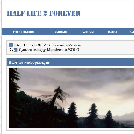
Регистрация
Главная
Форум
Баны
Ст
HALF-LIFE 2 FOREVER - Forums
>
Miestens
Диалог между Miestens и SOLO
Важная информация