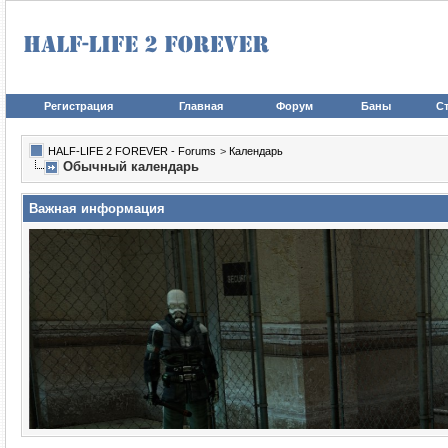
Регистрация
Главная
Форум
Баны
Ст
HALF-LIFE 2 FOREVER - Forums
>
Календарь
Обычный календарь
Важная информация