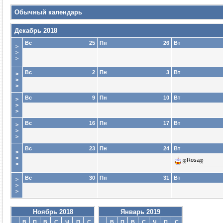
Обычный календарь
Декабрь 2018
Вс
25
Пн
26
Вт
>
>
>
Вс
2
Пн
3
Вт
>
>
>
Вс
9
Пн
10
Вт
>
>
>
Вс
16
Пн
17
Вт
>
>
>
Вс
23
Пн
24
Вт
>
>
ஐRosaஐ
>
Вс
30
Пн
31
Вт
>
>
>
Ноябрь 2018
Январь 2019
В
П
В
С
Ч
П
С
В
П
В
С
Ч
П
С