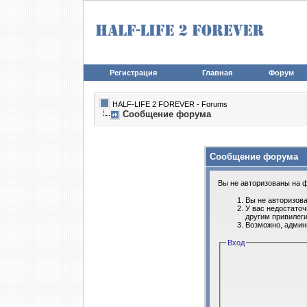
Регистрация
Главная
Форум
HALF-LIFE 2 FOREVER - Forums
Сообщение форума
Сообщение форума
Вы не авторизованы на ф
Вы не авторизова
У вас недостаточ
другим привилег
Возможно, админ
Вход