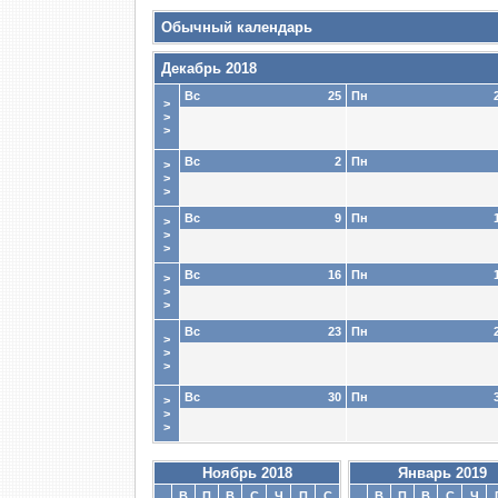
Обычный календарь
Декабрь 2018
Вс
25
Пн
>
>
>
Вс
2
Пн
>
>
>
Вс
9
Пн
>
>
>
Вс
16
Пн
>
>
>
Вс
23
Пн
>
>
>
Вс
30
Пн
>
>
>
Ноябрь 2018
Январь 2019
В
П
В
С
Ч
П
С
В
П
В
С
Ч