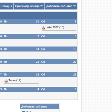
Сегодня
Просмотр месяца
Добавить событие
29
Пт
30
Сб
1
halfer2707
(15)
6
Пт
7
Сб
8
13
Пт
14
Сб
15
20
Пт
21
Сб
22
27
Пт
28
Сб
29
Taran
(12)
3
Пт
4
Сб
5
Добавить событие