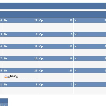
26
Вт
27
Ср
28
Чт
3
Вт
4
Ср
5
Чт
10
Вт
11
Ср
12
Чт
17
Вт
18
Ср
19
Чт
24
Вт
25
Ср
26
Чт
ஐRosaஐ
31
Вт
1
Ср
2
Чт
П
С