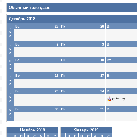
Обычный календарь
Декабрь 2018
Вс
25
Пн
26
Вт
>
>
>
Вс
2
Пн
3
Вт
>
>
>
Вс
9
Пн
10
Вт
>
>
>
Вс
16
Пн
17
Вт
>
>
>
Вс
23
Пн
24
Вт
>
>
ஐRosaஐ
>
Вс
30
Пн
31
Вт
>
>
>
Ноябрь 2018
Январь 2019
В
П
В
С
Ч
П
С
В
П
В
С
Ч
П
С