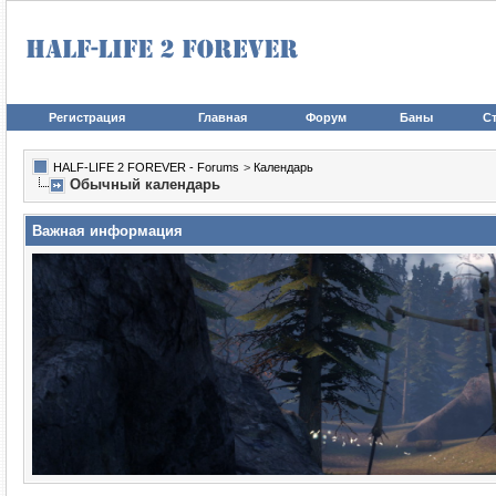
Регистрация
Главная
Форум
Баны
Ст
HALF-LIFE 2 FOREVER - Forums
>
Календарь
Обычный календарь
Важная информация