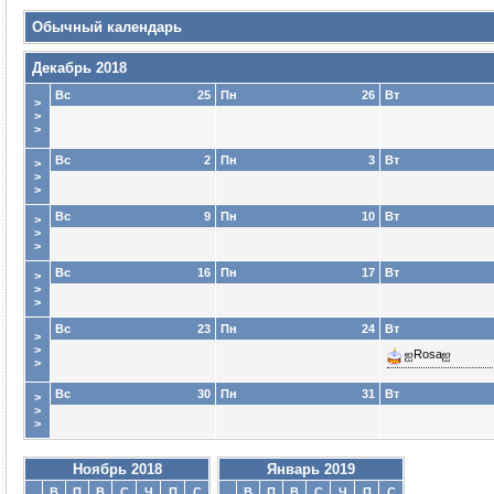
Обычный календарь
Декабрь 2018
Вс
25
Пн
26
Вт
>
>
>
Вс
2
Пн
3
Вт
>
>
>
Вс
9
Пн
10
Вт
>
>
>
Вс
16
Пн
17
Вт
>
>
>
Вс
23
Пн
24
Вт
>
>
ஐRosaஐ
>
Вс
30
Пн
31
Вт
>
>
>
Ноябрь 2018
Январь 2019
В
П
В
С
Ч
П
С
В
П
В
С
Ч
П
С