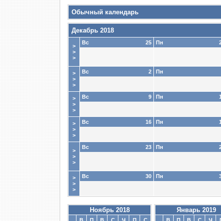
Обычный календарь
Декабрь 2018
Вс
25
Пн
>
>
>
Вс
2
Пн
>
>
>
Вс
9
Пн
>
>
>
Вс
16
Пн
>
>
>
Вс
23
Пн
>
>
>
Вс
30
Пн
>
>
>
Ноябрь 2018
Январь 2019
В
П
В
С
Ч
П
С
В
П
В
С
Ч