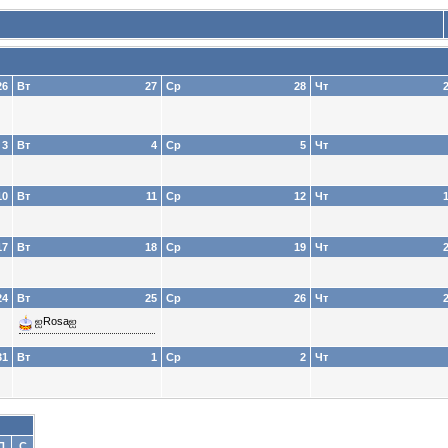
26
Вт
27
Ср
28
Чт
3
Вт
4
Ср
5
Чт
10
Вт
11
Ср
12
Чт
17
Вт
18
Ср
19
Чт
24
Вт
25
Ср
26
Чт
ஐRosaஐ
31
Вт
1
Ср
2
Чт
П
С