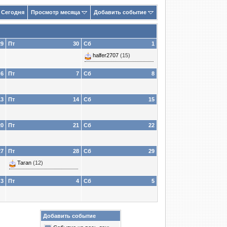
Сегодня
Просмотр месяца
Добавить событие
29
Пт
30
Сб
1
halfer2707
(15)
6
Пт
7
Сб
8
13
Пт
14
Сб
15
20
Пт
21
Сб
22
27
Пт
28
Сб
29
Taran
(12)
3
Пт
4
Сб
5
Добавить событие